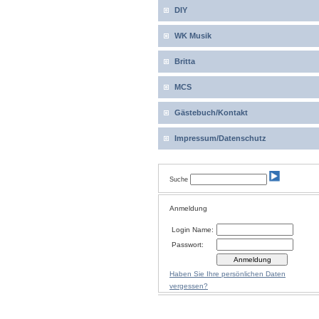
DIY
WK Musik
Britta
MCS
Gästebuch/Kontakt
Impressum/Datenschutz
Suche
Anmeldung
Login Name:
Passwort:
Haben Sie Ihre persönlichen Daten
vergessen?