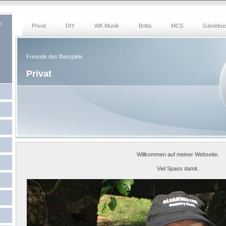
l
Privat
DIY
WK Musik
Britta
MCS
Gästebuc
Freunde des Basspiels
Privat
Willkommen auf meiner Webseite.
Viel Spass damit.