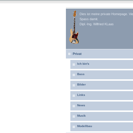
Dies ist meine private Homepage. Vie
Spass damit.
Dipl.-Ing. Wilfried KLaas
Privat
Ich bin's
Bass
Bilder
Links
News
Musik
Modellbau