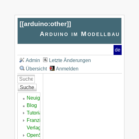
[[
arduino:other
]]
Arduino im Modellbau
de
Admin
Letzte Änderungen
Übersicht
Anmelden
Suche
Neuigkeiten
Blog
Tutorial
Franzis
Verlag
OpenSeaMap