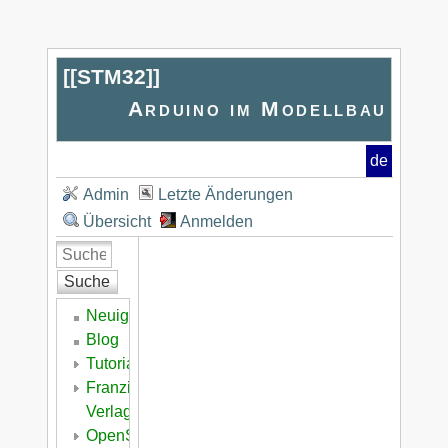
[[
STM32
]]
Arduino im Modellbau
de
Admin
Letzte Änderungen
Übersicht
Anmelden
Suche
Neuigkeiten
Blog
Tutorial
Franzis
Verlag
OpenSeaMap