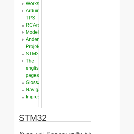
Workshops
Arduino
TPS
RCArduino
Modellbau
Andere
Projekte
STM32
The
english
pages
Glossar
Navigation
Impressum/Datenschutzerklärung
STM32
Schon seit längerem wollte ich