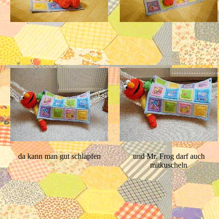
da kann man gut schlapfen
und Mr. Frog darf auch
mitkuscheln