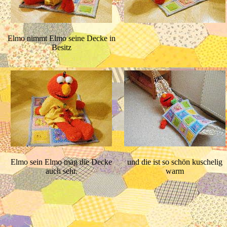
Elmo nimmt Elmo seine Decke in
Besitz
Elmo sein Elmo mag die Decke
und die ist so schön kuschelig
auch sehr.
warm