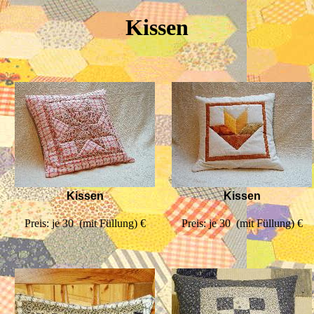
Kissen
Kissen
Kissen
Preis: je 30  (mit Füllung) €
Preis: je 30  (mit Füllung) €