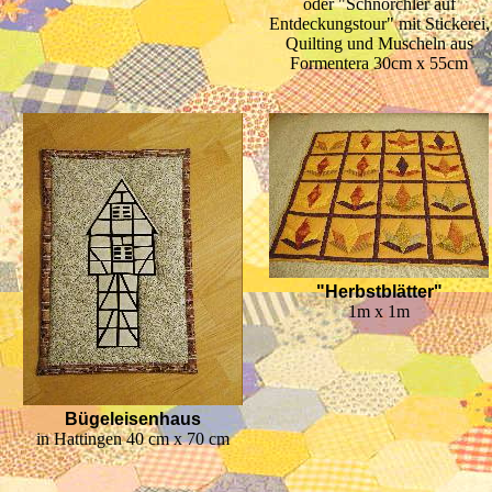
oder "Schnorchler auf
Entdeckungstour" mit Stickerei,
Quilting und Muscheln aus
Formentera 30cm x 55cm
"Herbstblätter"
1m x 1m
Bügeleisenhaus
in Hattingen 40 cm x 70 cm