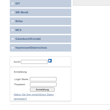
DIY
WK Musik
Britta
MCS
Gästebuch/Kontakt
Impressum/Datenschutz
Suche
Anmeldung
Login Name:
Passwort:
Haben Sie Ihre persönlichen Daten
vergessen?