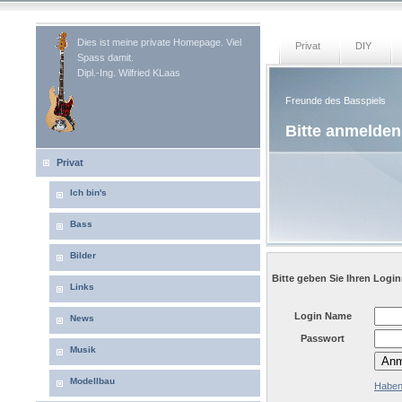
Dies ist meine private Homepage. Viel
Privat
DIY
Spass damit.
Dipl.-Ing. Wilfried KLaas
Freunde des Basspiels
Bitte anmelden
Privat
Ich bin's
Bass
Bilder
Bitte geben Sie Ihren Log
Links
Login Name
News
Passwort
Musik
Anm
Modellbau
Haben