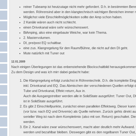
reiner Tubeamp ist heutzutage nicht mehr gefordert. D.h. in bestimmten Bere
werden. Röhrensind aber in den klangtechnisch wichtigen Bereichen immer n
Möglichst viele Einschleifmöglichkeiten sollte der Amp schon haben.
2 Kanäle wären auch nicht schlecht.
einen Drivekanal wäre sehr wünschenswert.
BiAmping, also eine eingebaute Weiche, war kein Thema.
2. Mastervolumen.
DI, pre/post EQ schaltbar.
eine zus. Klangregelung für den Raum/Bühne, die nicht auf den DI geht.
Mute natürlich mit Tuner out
12.01.2009
Nach einigen Überlegungen ist das enbenstehende Blockschaltbild herausgekommen
Zu dem Design und was ich mirr dabei gedacht habe:
Die Klangregelung erfolgt zunächst in Röhrentechnik. D.h. die komplette Ein
inkl. Drivekanal und EQ. Das Abmischen der verschiedenen Quellen erfolgt 
Tube und Drivekanal, Effekt return, Aux in.
Auch die Ausgangstreiber werden alle in SolidState ausgeführt: Tuner Out, D
ist in SolidState ausgeführt.
Es gibt 2 Einschleifpunkte, zunächst einen parallelen Effektweg. Dieser kann
(vor bzw. nach EQ und Drivemix) als Quelle nehmen. Zurück gehts direkt auf d
serieller Weg ist nach dem Komplettmix (also mit ser. Return) geschaltet. Die
werden.
Ein 2. Kanal wäre zwar wünschenswert, macht aber deutlich mehr Aufwand. U
werden und bezahlbar bleiben. Deswegen gibt es den regelbaren Tuner Out, 