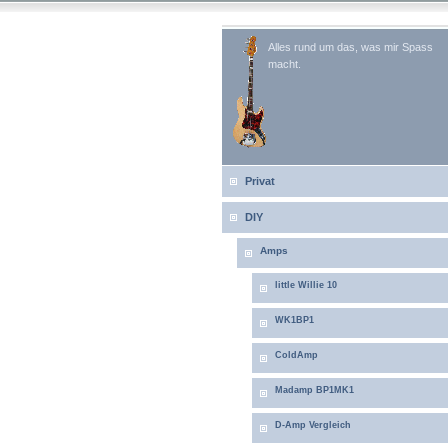
Alles rund um das, was mir Spass
macht.
Privat
DIY
Amps
little Willie 10
WK1BP1
ColdAmp
Madamp BP1MK1
D-Amp Vergleich