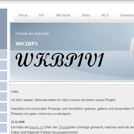
Privat
DIY
WK Musik
Britta
MCS
Gästebuc
Freunde des Basspiels
WK1BP1
Hallo,
ich bin's wieder. Diesmal melde ich mich zurück mit einem neuen Projekt.
Nachdem ich soviel über Preamps und Verstärker gelesen, gelernt und ausprobiert ha
Preamp von ganz vorne neu zu designen.
10.11.2008
Ich habe bei
bassic.ch
(Hier der
Thread
)eine Umfrage gemacht, welches wohl die wi
Dabei sind folgende Punkte herausgekommen.