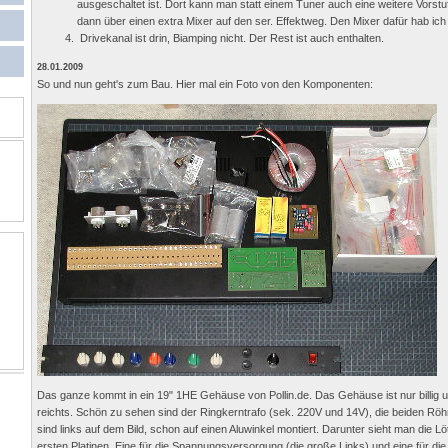
ausgeschaltet ist. Dort kann man statt einem Tuner auch eine weitere Vors
dann über einen extra Mixer auf den ser. Effektweg. Den Mixer dafür hab ich
Drivekanal ist drin, Biamping nicht. Der Rest ist auch enthalten.
28.01.2009
So und nun geht's zum Bau. Hier mal ein Foto von den Komponenten:
Das ganze kommt in ein 19" 1HE Gehäuse von Pollin.de. Das Gehäuse ist nur billig u
reichts. Schön zu sehen sind der Ringkerntrafo (sek. 220V und 14V), die beiden Röh
sind links auf dem Bild, schon auf einen Aluwinkel montiert. Darunter sieht man die L
ersten Platinen. Eine für die Spannungsversorgung (die große Links) und eine für d