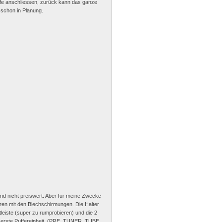
tufe anschliessen, zurück kann das ganze
 schon in Planung.
nd nicht preiswert. Aber für meine Zwecke
ren mit den Blechschirmungen. Die Halter
ötleiste (super zu rumprobieren) und die 2
ie erste Puffereinheit. (PRE, TUNER, TUBE