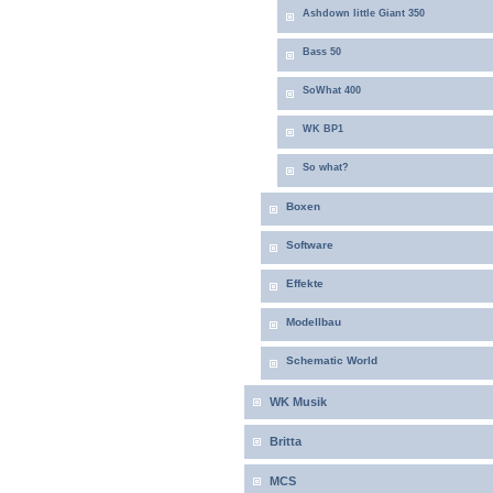
Ashdown little Giant 350
Bass 50
SoWhat 400
WK BP1
So what?
Boxen
Software
Effekte
Modellbau
Schematic World
WK Musik
Britta
MCS