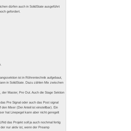
ichen dürfen auch in SolidState ausgeführt
och gefordert.
.
gangssektion ist in Röhrentechnik aufgebaut,
dann in SolidState. Dazu zählen Mix zwischen
I, der Master, Pre Out. Auch die Stage Sektion
 das Pre Signal oder auch das Post signal
en Mixer (Der Anteil ist einstellbar). Ein
ser hat Linepegel kann aber nicht geregelt
Nd das Projekt soll ja auch nochmal fertig
der nur aktiv ist, wenn der Preamp