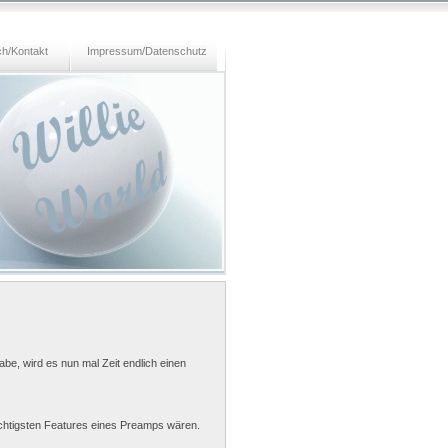
h/Kontakt
Impressum/Datenschutz
be, wird es nun mal Zeit endlich einen
chtigsten Features eines Preamps wären.